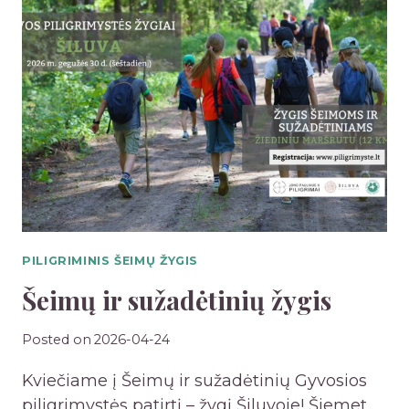
F
G
E
R
R
U
E
P
N
I
C
Ų
I
V
J
A
A
D
„
O
V
PILIGRIMINIS ŠEIMŲ ŽYGIS
V
A
Ų
Šeimų ir sužadėtinių žygis
I
M
S
O
Posted on
2026-04-24
I
K
Kviečiame į Šeimų ir sužadėtinių Gyvosios
N
Y
piligrimystės patirtį – žygį Šiluvoje! Šiemet
G