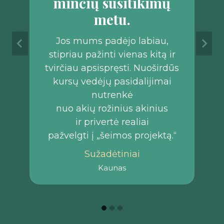
minčių susitikimų
metu.
Jos mums padėjo labiau,
stipriau pažinti vienas kitą ir
tvirčiau apsispręsti. Nuoširdūs
kursų vedėjų pasidalijimai
nutrenkė
nuo akių rožinius akinius
ir privertė realiai
pažvelgti į „šeimos projektą.“
Sužadėtiniai
Kaunas