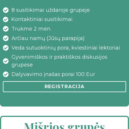
N
G
8 susitikimai uždaroje grupėje
U
Kontaktiniai susitikimai
M
Trukmė 2 mėn.
O
Arčiau namų (Jūsų parapija)
”
Veda sutuoktinių pora, kviestiniai lektoriai
2
0
Gyvenimiškos ir praktiškos diskusijos
2
grupėse
6
Dalyvavimo įnašas porai 100 Eur
1
0
REGISTRACIJA
0
3
Mišrios grupės