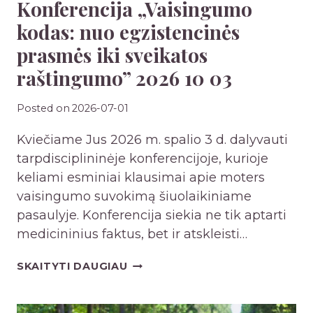
Konferencija „Vaisingumo
Č
I
kodas: nuo egzistencinės
A
prasmės iki sveikatos
M
raštingumo” 2026 10 03
E
Į
Posted on
2026-07-01
S
U
Kviečiame Jus 2026 m. spalio 3 d. dalyvauti
Ž
tarpdisciplininėje konferencijoje, kurioje
A
keliami esminiai klausimai apie moters
D
vaisingumo suvokimą šiuolaikiniame
Ė
pasaulyje. Konferencija siekia ne tik aptarti
T
medicininius faktus, bet ir atskleisti…
I
K
SKAITYTI DAUGIAU
N
O
I
N
Ų