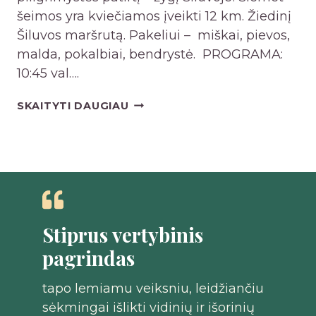
M
šeimos yra kviečiamos įveikti 12 km. Žiedinį
U
U
Šiluvos maršrutą. Pakeliui – miškai, pievos,
M
S
malda, pokalbiai, bendrystė. PROGRAMA:
O
2
10:45 val….
K
0
O
2
Š
SKAITYTI DAUGIAU
D
6
E
A
–
I
S
2
M
:
0
Ų
N
2
I
U
7
R
O
Stiprus vertybinis
S
E
pagrindas
U
G
Ž
Z
tapo lemiamu veiksniu, leidžiančiu
A
I
sėkmingai išlikti vidinių ir išorinių
D