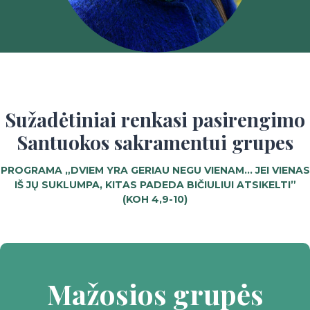
K
I
S
V
E
I
Sužadėtiniai renkasi pasirengimo
K
Santuokos sakramentui grupes
A
T
PROGRAMA „DVIEM YRA GERIAU NEGU VIENAM… JEI VIENAS
O
IŠ JŲ SUKLUMPA, KITAS PADEDA BIČIULIUI ATSIKELTI”
(KOH 4,9-10)
S
R
A
Š
T
Mažosios grupės
I