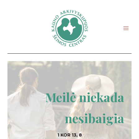
Skip
to
content
Meilė niekada
nesibaigia
1 KOR 13, 8