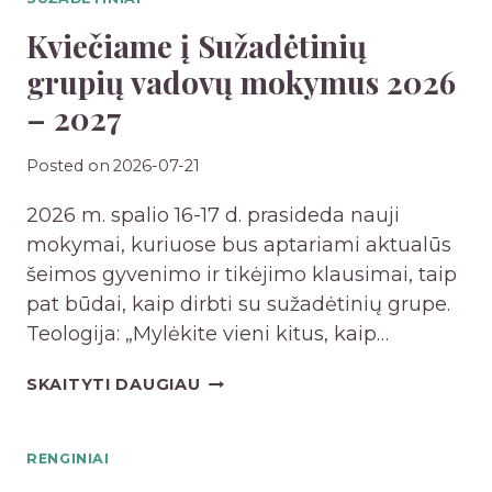
Kviečiame į Sužadėtinių
grupių vadovų mokymus 2026
– 2027
Posted on
2026-07-21
2026 m. spalio 16-17 d. prasideda nauji
mokymai, kuriuose bus aptariami aktualūs
šeimos gyvenimo ir tikėjimo klausimai, taip
pat būdai, kaip dirbti su sužadėtinių grupe.
Teologija: „Mylėkite vieni kitus, kaip…
K
SKAITYTI DAUGIAU
V
I
RENGINIAI
E