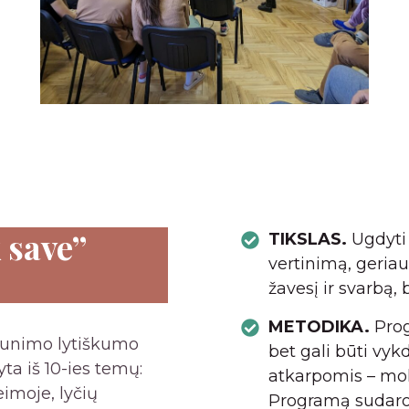
 save”
TIKSLAS.
Ugdyti 
vertinimą, geriau
žavesį ir svarbą, 
METODIKA.
Pro
jaunimo lytiškumo
bet gali būti vy
a iš 10-ies temų:
atkarpomis – mok
eimoje, lyčių
Programą sudaro n