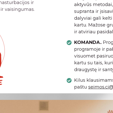
masturbacijos ir
aktyvūs metodai,
 ir vaisingumas.
supranta ir įsisa
dalyviai gali kel
kartu. Mažose gr
ir atviriau pasida
KOMANDA.
Prog
programoje ir p
visuomet pasiruoš
kartu su tais, ku
draugystę ir sant
Kilus klausimams 
paštu
seimos.ci@