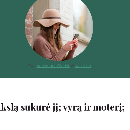
Foto
Annemarie Grudën
iš
Unsplash
slą sukūrė jį; vyrą ir moterį;