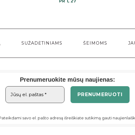
PR 1, 27
Ą
SUŽADĖTINIAMS
ŠEIMOMS
JA
Prenumeruokite mūsų naujienas:
Pateikdami savo el. pašto adresą išreiškiate sutikimą gauti naujienlaišk