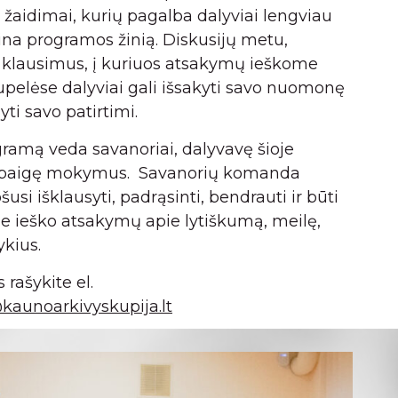
 žaidimai, kurių pagalba dalyviai lengviau
vina programos žinią. Diskusijų metu,
ti klausimus, į kuriuos atsakymų ieškome
upelėse dalyviai gali išsakyti savo nuomonę
lyti savo patirtimi.
ramą veda savanoriai, dalyvavę šioje
abaigę mokymus. Savanorių komanda
usi išklausyti, padrąsinti, bendrauti ir būti
rie ieško atsakymų apie lytiškumą, meilę,
ykius.
rašykite el.
kaunoarkivyskupija.lt