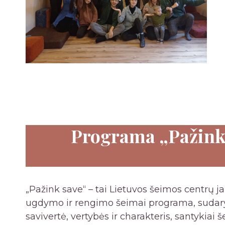
Programa „Pažink
„Pažink save“ – tai Lietuvos šeimos centrų 
ugdymo ir rengimo šeimai programa, sudaryt
savivertė, vertybės ir charakteris, santykiai š