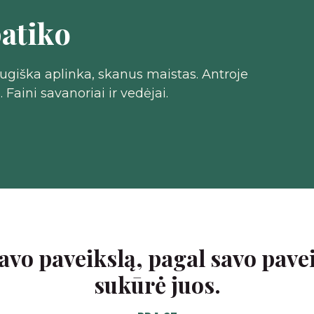
atiko
giška aplinka, skanus maistas. Antroje
Faini savanoriai ir vedėjai.
o paveikslą, pagal savo paveik
sukūrė juos.