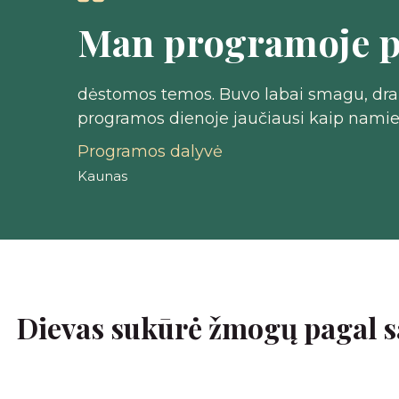
Man programoje p
dėstomos temos. Buvo labai smagu, drau
programos dienoje jaučiausi kaip namie. 
Programos dalyvė
Kaunas
Dievas sukūrė žmogų pagal sav