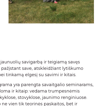
jaunuolių savigarbą ir teigiamą savęs
 pažįstant save, atskleidžiant lytiškumo
bei tinkamą elgesį su savimi ir kitais.
grama yra parengta savaitgalio seminarams,
kdoma ir kitaip: vedama trumpesnėmis
yklose, stovyklose, jaunimo renginiuose.
e vien tik teorinės paskaitos, bet ir