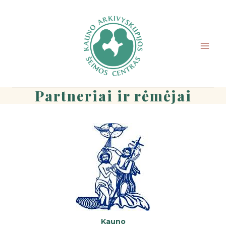
Skip
to
content
Partneriai ir rėmėjai
Kauno