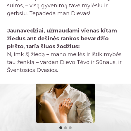
suims, – visą gyvenimą tave mylėsiu ir
gerbsiu. Tepadeda man Dievas!
Jaunavedžiai, užmaudami vienas kitam
žiedus ant dešinės rankos bevardžio
piršto, taria šiuos žodžius:
N, imk šį žiedą – mano meilės ir ištikimybės
tau ženklą – vardan Dievo Tėvo ir Sūnaus, ir
Šventosios Dvasios.