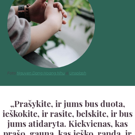
Foto
Nguyen Dang Hoang Nhu
iš
Unsplash
„Prašykite, ir jums bus duota,
ieškokite, ir rasite, belskite, ir bus
jums atidaryta. Kiekvienas, kas
prašo, gauna, kas ieško, randa, ir