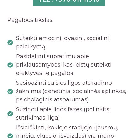
Pagalbos tikslas:
Suteikti emocinį, dvasinį, socialinį
palaikymą
Pasidalinti supratimu apie
priklausomybes, kas leistų suteikti
efektyvesnę pagalbą.
Susipažinti su šios ligos atsiradimo
šaknimis (genetinis, socialinės aplinkos,
psichologinis atsparumas)
Sužinoti apie ligos fazes (polinkits,
sutrikimas, liga)
Išsiaiškinti, kokioje stadijoje (jausmų,
mnčių, elgesio, išvaizdos) yra mano